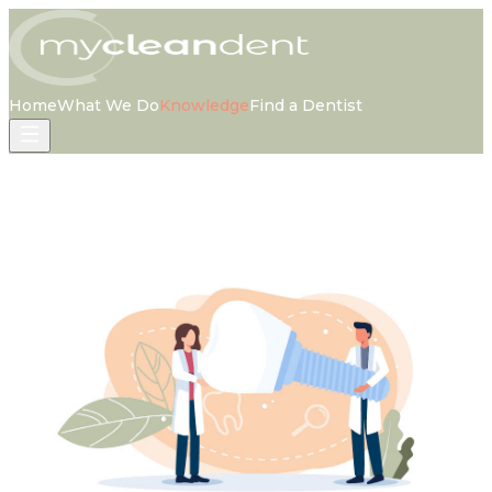
Home
What We Do
Knowledge
Find a Dentist